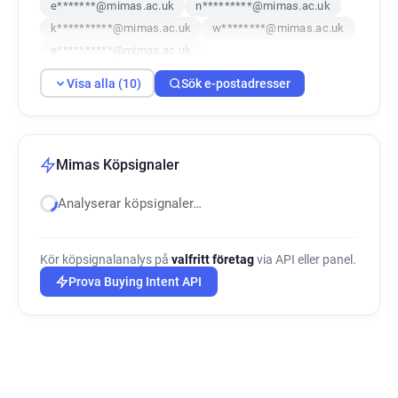
e*******@mimas.ac.uk
n*********@mimas.ac.uk
k**********@mimas.ac.uk
w********@mimas.ac.uk
e**********@mimas.ac.uk
l**********@mimas.ac.uk
d********@mimas.ac.uk
Visa alla (10)
Sök e-postadresser
n**********@mimas.ac.uk
Mimas Köpsignaler
Analyserar köpsignaler…
Kör köpsignalanalys på
valfritt företag
via API eller panel.
Prova Buying Intent API