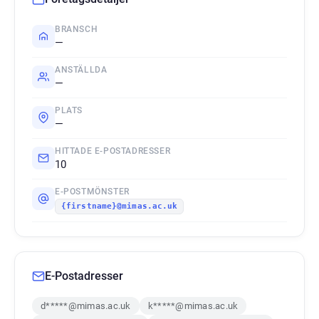
BRANSCH
—
ANSTÄLLDA
—
PLATS
—
HITTADE E-POSTADRESSER
10
E-POSTMÖNSTER
{firstname}@mimas.ac.uk
E-Postadresser
d*****@mimas.ac.uk
k*****@mimas.ac.uk