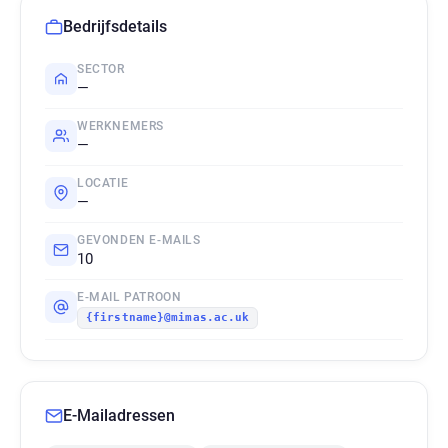
Bedrijfsdetails
SECTOR
—
WERKNEMERS
—
LOCATIE
—
GEVONDEN E-MAILS
10
E-MAIL PATROON
{firstname}@mimas.ac.uk
E-Mailadressen