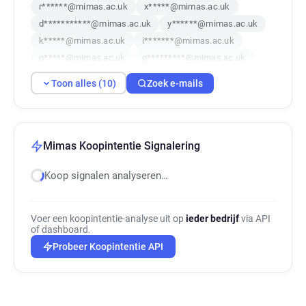
r******@mimas.ac.uk
x*****@mimas.ac.uk
d***********@mimas.ac.uk
y******@mimas.ac.uk
k*****@mimas.ac.uk
i*******@mimas.ac.uk
g*****@mimas.ac.uk
q*********@mimas.ac.uk
o******@mimas.ac.uk
u***********@mimas.ac.uk
Toon alles (10)
Zoek e-mails
Mimas Koopintentie Signalering
Koop signalen analyseren…
Voer een koopintentie-analyse uit op
ieder bedrijf
via API
of dashboard.
Probeer Koopintentie API