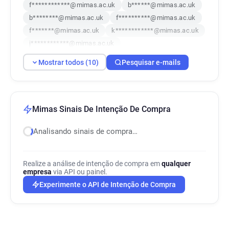
f************@mimas.ac.uk
b******@mimas.ac.uk
b********@mimas.ac.uk
f**********@mimas.ac.uk
f*******@mimas.ac.uk
k************@mimas.ac.uk
j************@mimas.ac.uk
k********@mimas.ac.uk
k**********@mimas.ac.uk
Mostrar todos (10)
Pesquisar e-mails
c********@mimas.ac.uk
Mimas Sinais De Intenção De Compra
Analisando sinais de compra…
Realize a análise de intenção de compra em
qualquer
empresa
via API ou painel.
Experimente o API de Intenção de Compra