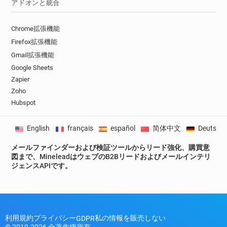
アドオンと統合
Chrome拡張機能
Firefox拡張機能
Gmail拡張機能
Google Sheets
Zapier
Zoho
Hubspot
English
français
español
简体中文
Deutsch
メールファインダーおよび検証ツールからリード強化、購買意
図まで、MineleadはウェブのB2Bリードおよびメールインテリ
ジェンスAPIです。
利用規約
プライバシー
私の情報を販売しない
GDPR
© 2019-2026 全著作権所有。