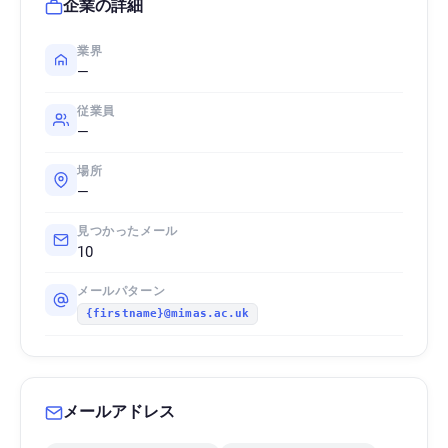
企業の詳細
業界
—
従業員
—
場所
—
見つかったメール
10
メールパターン
{firstname}@mimas.ac.uk
メールアドレス