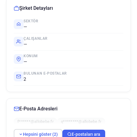
Şirket Detayları
SEKTÖR
—
ÇALIŞANLAR
—
KONUM
—
BULUNAN E-POSTALAR
2
E-Posta Adresleri
f******@allobebe.fr
q********@allobebe.fr
Hepsini göster (2)
E-postaları ara