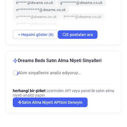
b*****@dreams.co.uk
g********@dreams.co.uk
n************@dreams.co.uk
c*******@dreams.co.uk
l******@dreams.co.uk
e*******@dreams.co.uk
Hepsini göster (6)
E-postaları ara
Dreams Beds Satın Alma Niyeti Sinyalleri
Alım sinyallerini analiz ediyoruz…
herhangi bir şirket
üzerinden API veya panel ile satın alma
niyeti analizi yapın.
Satın Alma Niyeti API'sini Deneyin