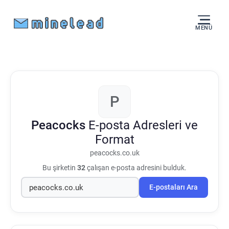
MENÜ
P
Peacocks
E-posta Adresleri ve
Format
peacocks.co.uk
Bu şirketin
32
çalışan e-posta adresini bulduk.
E-postaları Ara