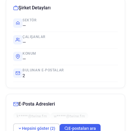
Şirket Detayları
SEKTÖR
—
ÇALIŞANLAR
—
KONUM
—
BULUNAN E-POSTALAR
2
E-Posta Adresleri
k*****@twine.fm
w*****@twine.fm
Hepsini göster (2)
E-postaları ara