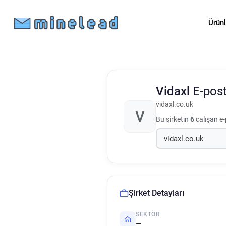
Ürün
Vidaxl
E-post
vidaxl.co.uk
V
Bu şirketin
6
çalışan e-
Şirket Detayları
SEKTÖR
—