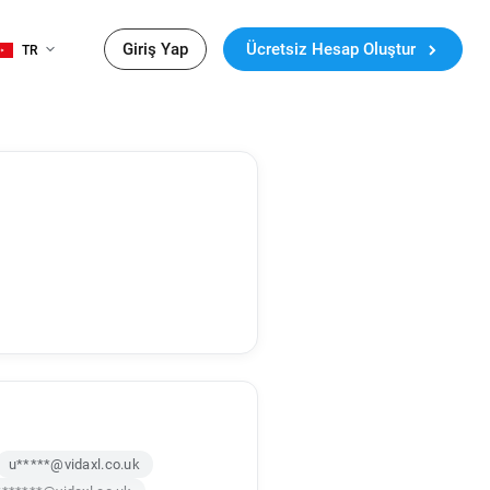
Giriş Yap
Ücretsiz Hesap Oluştur
TR
u*****@vidaxl.co.uk