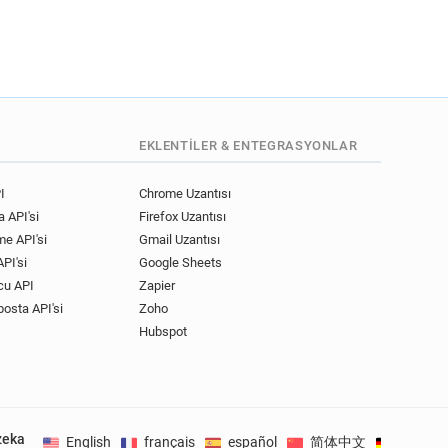
EKLENTILER & ENTEGRASYONLAR
I
Chrome Uzantısı
 API'si
Firefox Uzantısı
me API'si
Gmail Uzantısı
PI'si
Google Sheets
cu API
Zapier
posta API'si
Zoho
Hubspot
zeka
English
français
español
简体中文
Deutsc