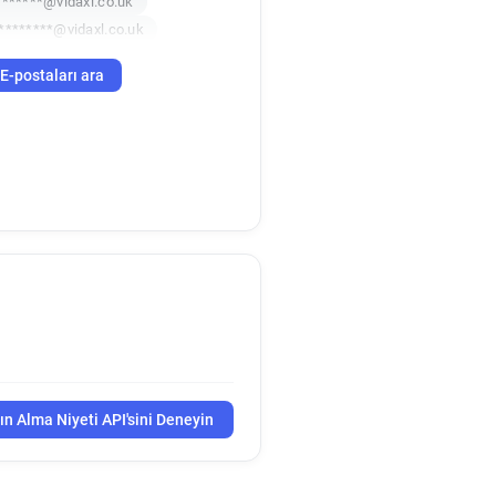
*******@vidaxl.co.uk
********@vidaxl.co.uk
E-postaları ara
ın Alma Niyeti API'sini Deneyin