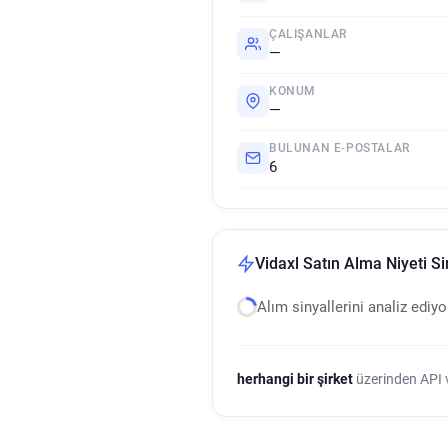
ÇALIŞANLAR
—
KONUM
—
BULUNAN E-POSTALAR
6
Vidaxl Satın Alma Niyeti Si
Alım sinyallerini analiz ediy
herhangi bir şirket
üzerinden API ve