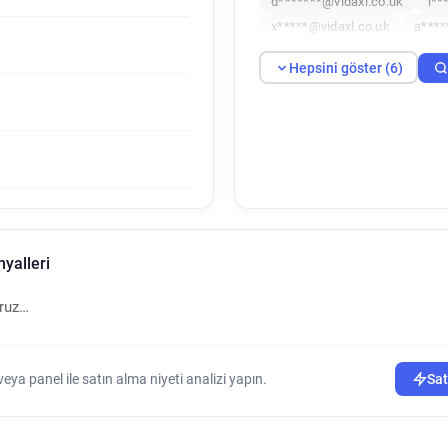
d*******@vidaxl.co.uk
i**
x*****@vidaxl.co.uk
a****
Hepsini göster (6)
nyalleri
oruz…
ya panel ile satın alma niyeti analizi yapın.
Sat