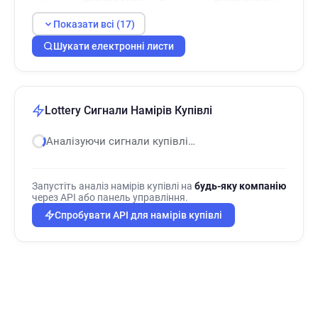
v*********@lottery.co.uk
y*****@lottery.co.uk
Показати всі (17)
g************@lottery.co.uk
Шукати електронні листи
d**********@lottery.co.uk
c*********@lottery.co.uk
p*******@lottery.co.uk
f******@lottery.co.uk
e***********@lottery.co.uk
i**********@lottery.co.uk
Lottery Сигнали Намірів Купівлі
Аналізуючи сигнали купівлі…
Запустіть аналіз намірів купівлі на
будь-яку компанію
через API або панель управління.
Спробувати API для намірів купівлі