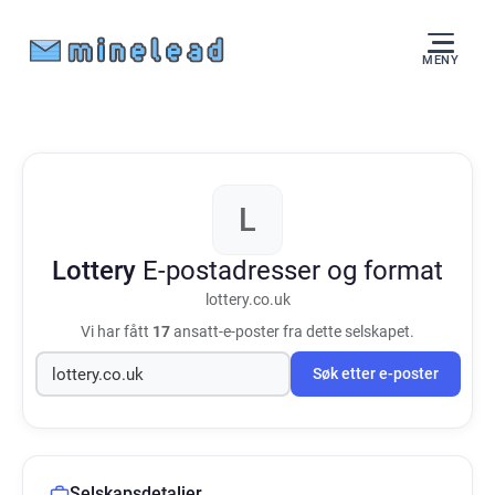
MENY
L
Lottery
E-postadresser og format
lottery.co.uk
Vi har fått
17
ansatt-e-poster fra dette selskapet.
Søk etter e-poster
Selskapsdetaljer