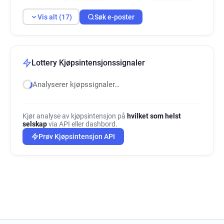
p***********@lottery.co.uk
g******@lottery.co.uk
Vis alt (17)
Søk e-poster
y************@lottery.co.uk
y*******@lottery.co.uk
z***********@lottery.co.uk
z******@lottery.co.uk
f*****@lottery.co.uk
t************@lottery.co.uk
s********@lottery.co.uk
n******@lottery.co.uk
Lottery Kjøpsintensjonssignaler
Analyserer kjøpssignaler…
Kjør analyse av kjøpsintensjon på
hvilket som helst
selskap
via API eller dashbord.
Prøv Kjøpsintensjon API