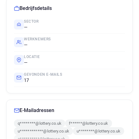
Bedrijfsdetails
SECTOR
—
WERKNEMERS
—
LOCATIE
—
GEVONDEN E-MAILS
17
E-Mailadressen
q********@lottery.co.uk
f******@lottery.co.uk
u************@lottery.co.uk
u********@lottery.co.uk
a**********@lottery.co.uk