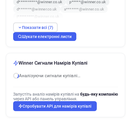
d**********@winner.co.uk
p*****@winner.co.uk
d*******@winner.co.uk
a*******@winner.co.uk
j*********@winner.co.uk
Показати всі (7)
Шукати електронні листи
Winner Сигнали Намірів Купівлі
Аналізуючи сигнали купівлі…
Запустіть аналіз намірів купівлі на
будь-яку компанію
через API або панель управління.
Спробувати API для намірів купівлі