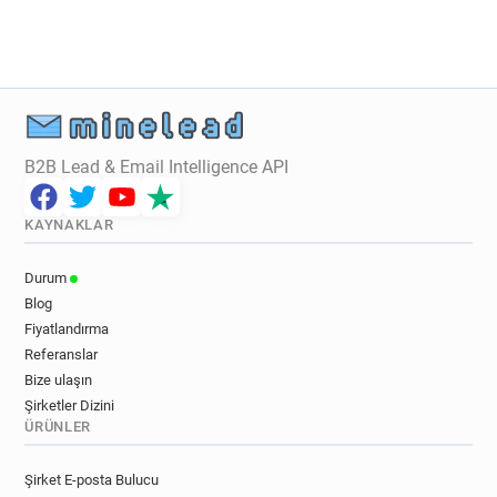
B2B Lead & Email Intelligence API
KAYNAKLAR
Durum
Blog
Fiyatlandırma
Referanslar
Bize ulaşın
Şirketler Dizini
ÜRÜNLER
Şirket E-posta Bulucu