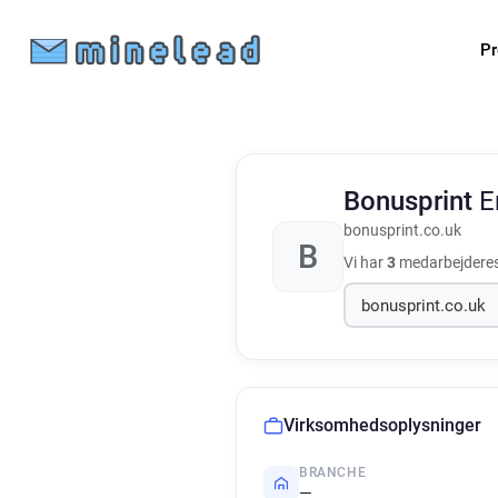
Pr
Bonusprint
E
bonusprint.co.uk
B
Vi har
3
medarbejderes
Virksomhedsoplysninger
BRANCHE
—