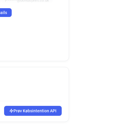
l******@bonusprint.co.uk
ails
Prøv Købsintention API