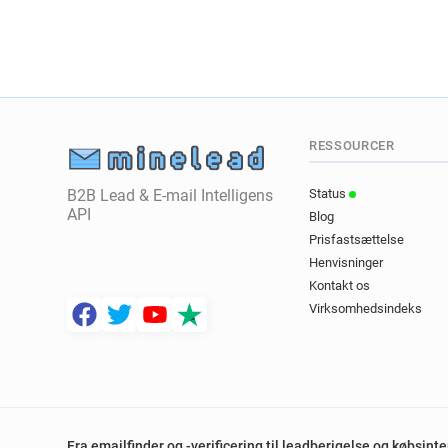
RESSOURCER
B2B Lead & E-mail Intelligens
Status
API
Blog
Prisfastsættelse
Henvisninger
Kontakt os
Virksomhedsindeks
Fra emailfinder og -verificering til leadberigelse og købsint