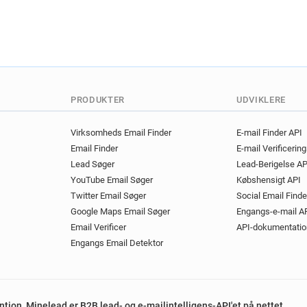
PRODUKTER
UDVIKLERE
Virksomheds Email Finder
E-mail Finder API
Email Finder
E-mail Verificerin
Lead Søger
Lead-Berigelse AP
YouTube Email Søger
Købshensigt API
Twitter Email Søger
Social Email Finde
Google Maps Email Søger
Engangs-e-mail A
Email Verificer
API-dokumentatio
Engangs Email Detektor
ention, Minelead er B2B lead- og e-mailintelligens-API'et på nettet.