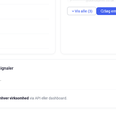
i*********@bonusprint.co.uk
Vis alle (3)
Søg em
Signaler
…
nhver virksomhed
via API eller dashboard.