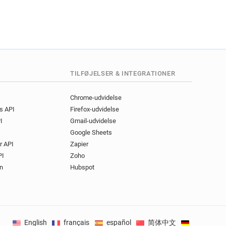
TILFØJELSER & INTEGRATIONER
Chrome-udvidelse
gs API
Firefox-udvidelse
I
Gmail-udvidelse
Google Sheets
r API
Zapier
PI
Zoho
n
Hubspot
English
français
español
简体中文
Deutsch