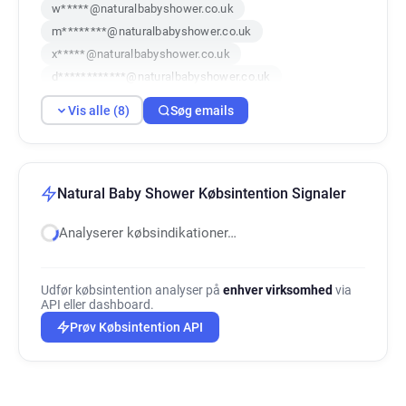
w*****@naturalbabyshower.co.uk
m********@naturalbabyshower.co.uk
x*****@naturalbabyshower.co.uk
d************@naturalbabyshower.co.uk
n********@naturalbabyshower.co.uk
Vis alle (8)
Søg emails
i******@naturalbabyshower.co.uk
h**********@naturalbabyshower.co.uk
b********@naturalbabyshower.co.uk
Natural Baby Shower Købsintention Signaler
Analyserer købsindikationer…
Udfør købsintention analyser på
enhver virksomhed
via
API eller dashboard.
Prøv Købsintention API