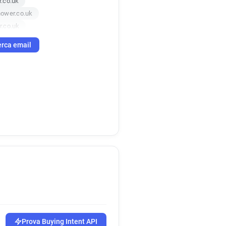
.co.uk
ower.co.uk
.co.uk
.co.uk
rca email
.co.uk
r.co.uk
o.uk
Prova Buying Intent API