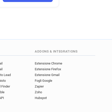
ADDONS & INTEGRATIONS
il
Estensione Chrome
il
Estensione Firefox
nto Lead
Estensione Gmail
uisto
Fogli Google
l Finder
Zapier
ble
Zoho
API
Hubspot