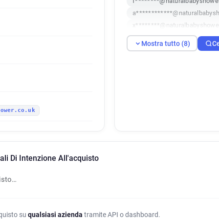
f********@naturalbabyshower
a************@naturalbabysh
x********@naturalbabyshower
y********@naturalbabyshower
Mostra tutto (8)
Ce
s*******@naturalbabyshower
s********@naturalbabyshowe
r******@naturalbabyshower.c
hower.co.uk
i Di Intenzione All'acquisto
isto…
cquisto su
qualsiasi azienda
tramite API o dashboard.