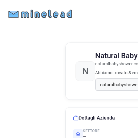
Natural Bab
naturalbabyshower.co
N
Abbiamo trovato
8
ema
Dettagli Azienda
SETTORE
—