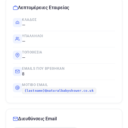
Λεπτομέρειες Εταιρείας
ΚΛΆΔΟΣ
—
ΥΠΆΛΛΗΛΟΙ
—
ΤΟΠΟΘΕΣΊΑ
—
EMAILS ΠΟΥ ΒΡΈΘΗΚΑΝ
8
ΜΟΤΊΒΟ EMAIL
{lastname}@naturalbabyshower.co.uk
Διευθύνσεις Email