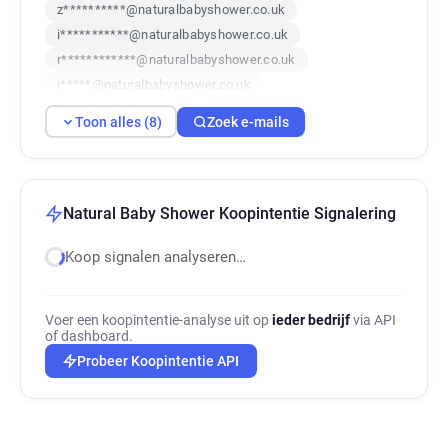
z**********@naturalbabyshower.co.uk
i***********@naturalbabyshower.co.uk
r************@naturalbabyshower.co.uk
i*****@naturalbabyshower.co.uk
j*******@naturalbabyshower.co.uk
Toon alles (8)
Zoek e-mails
f******@naturalbabyshower.co.uk
n********@naturalbabyshower.co.uk
k*********@naturalbabyshower.co.uk
Natural Baby Shower Koopintentie Signalering
Koop signalen analyseren…
Voer een koopintentie-analyse uit op
ieder bedrijf
via API
of dashboard.
Probeer Koopintentie API