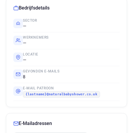
Bedrijfsdetails
SECTOR
—
WERKNEMERS
—
LOCATIE
—
GEVONDEN E-MAILS
8
E-MAIL PATROON
{lastname}@naturalbabyshower.co.uk
E-Mailadressen