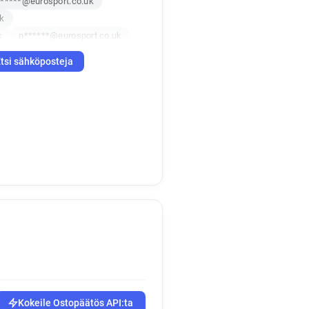
*****@eurosport.co.uk
uk
k
n******@eurosport.co.uk
m************@eurosport.co.uk
tsi sähköposteja
**********@eurosport.co.uk
k*********@eurosport.co.uk
n*********@eurosport.co.uk
********@eurosport.co.uk
d*********@eurosport.co.uk
k
t*******@eurosport.co.uk
g*****@eurosport.co.uk
k
uk
x********@eurosport.co.uk
Kokeile Ostopäätös API:ta