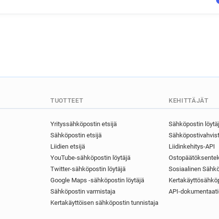
TUOTTEET
KEHITTÄJÄT
Yrityssähköpostin etsijä
Sähköpostin löytä
Sähköpostin etsijä
Sähköpostivahvist
Liidien etsijä
Liidinkehitys-API
YouTube-sähköpostin löytäjä
Ostopäätöksentek
Twitter-sähköpostin löytäjä
Sosiaalinen Sähkö
Google Maps -sähköpostin löytäjä
Kertakäyttösähköp
Sähköpostin varmistaja
API-dokumentaati
Kertakäyttöisen sähköpostin tunnistaja