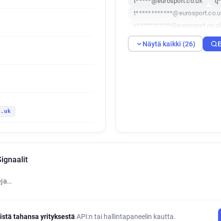
t*****@eurosport.co.uk
q*
t************@eurosport.co.
c***********@eurosport.co.u
d******@eurosport.co.uk
Näytä kaikki (26)
E
a*****@eurosport.co.uk
k
z******@eurosport.co.uk
a**********@eurosport.co.uk
z*****@eurosport.co.uk
s
n*********@eurosport.co.uk
o.uk
e***********@eurosport.co.u
s******@eurosport.co.uk
n***********@eurosport.co.u
u************@eurosport.co.
ignaalit
eja…
istä tahansa yrityksestä
API:n tai hallintapaneelin kautta.