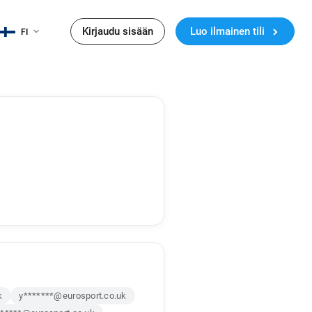
Kirjaudu sisään
Luo ilmainen tili
FI
k
y*******@eurosport.co.uk