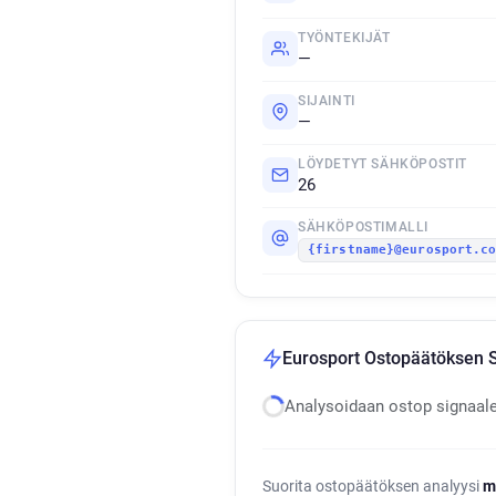
TYÖNTEKIJÄT
—
SIJAINTI
—
LÖYDETYT SÄHKÖPOSTIT
26
SÄHKÖPOSTIMALLI
{firstname}@eurosport.c
Eurosport Ostopäätöksen S
Analysoidaan ostop signaal
Suorita ostopäätöksen analyysi
m