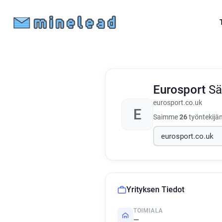
Eurosport
Sä
eurosport.co.uk
E
Saimme
26
työntekijän
Yrityksen Tiedot
TOIMIALA
—