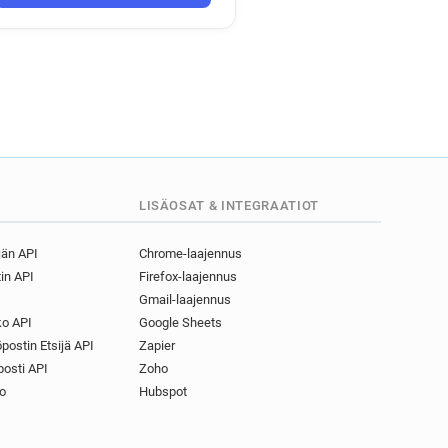
LISÄOSAT & INTEGRAATIOT
jän API
Chrome-laajennus
in API
Firefox-laajennus
Gmail-laajennus
o API
Google Sheets
postin Etsijä API
Zapier
osti API
Zoho
o
Hubspot