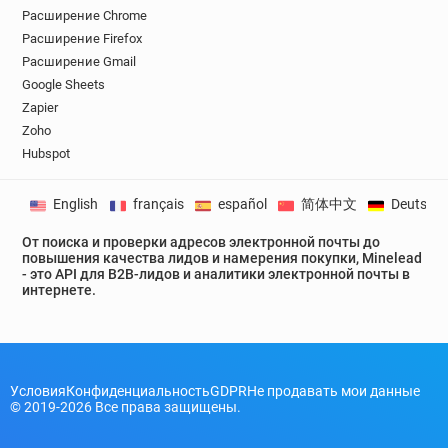
Расширение Chrome
Расширение Firefox
Расширение Gmail
Google Sheets
Zapier
Zoho
Hubspot
English
français
español
简体中文
Deutsch
От поиска и проверки адресов электронной почты до
повышения качества лидов и намерения покупки, Minelead
- это API для B2B-лидов и аналитики электронной почты в
интернете.
Условия
Конфиденциальность
GDPR
Не продавать мои данные
© 2019-2026 Все права защищены.