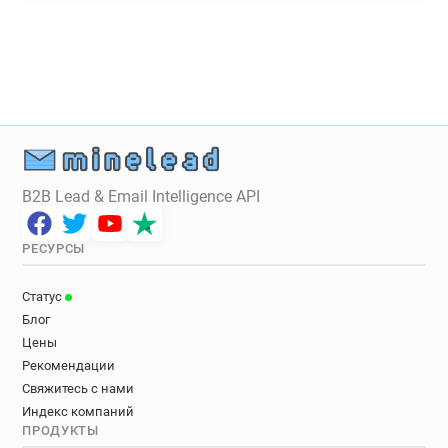
z*******@eurosport.co.uk
m***********@eurosport.co.uk
i***********@eurosport.co.uk
s***********@eurosport.co.uk
n*******@eurosport.co.uk
c************@eurosport.co.uk
B2B Lead & Email Intelligence API
РЕСУРСЫ
Статус
Блог
Цены
Рекомендации
Свяжитесь с нами
Индекс компаний
ПРОДУКТЫ