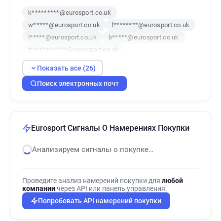
k*********@eurosport.co.uk
w*****@eurosport.co.uk
l********@eurosport.co.uk
l*****@eurosport.co.uk
b*****@eurosport.co.uk
t************@eurosport.co.uk
e*********@eurosport.co.uk
Показать все (26)
n*******@eurosport.co.uk
z*******@eurosport.co.uk
Поиск электронных почт
u******@eurosport.co.uk
r***********@eurosport.co.uk
y******@eurosport.co.uk
x***********@eurosport.co.uk
Eurosport Сигналы О Намерениях Покупки
z*******@eurosport.co.uk
m**********@eurosport.co.uk
Анализируем сигналы о покупке…
q***********@eurosport.co.uk
q**********@eurosport.co.uk
Проведите анализ намерений покупки для
любой
t***********@eurosport.co.uk
компании
через API или панель управления.
n*********@eurosport.co.uk
Попробовать API намерений покупки
e************@eurosport.co.uk