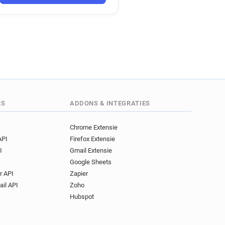
RS
ADDONS & INTEGRATIES
Chrome Extensie
API
Firefox Extensie
I
Gmail Extensie
Google Sheets
r API
Zapier
ail API
Zoho
Hubspot