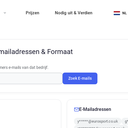
n
Prijzen
Nodig uit & Verdien
NL
mailadressen & Formaat
rs e-mails van dat bedrijf.
Zoek E-mails
E-Mailadressen
y*****@eurosport.co.uk
g