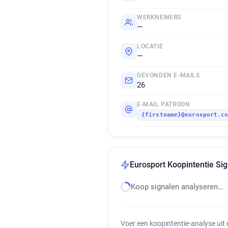
WERKNEMERS
—
LOCATIE
—
GEVONDEN E-MAILS
26
E-MAIL PATROON
{firstname}@eurosport.c
Eurosport Koopintentie Sig
Koop signalen analyseren…
Voer een koopintentie-analyse uit