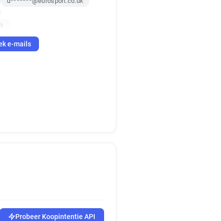
u*******@eurosport.co.uk
uk
k
ek e-mails
x*****@eurosport.co.uk
**********@eurosport.co.uk
d*******@eurosport.co.uk
********@eurosport.co.uk
k
n******@eurosport.co.uk
********@eurosport.co.uk
uk
k
uk
j********@eurosport.co.uk
q*********@eurosport.co.uk
Probeer Koopintentie API