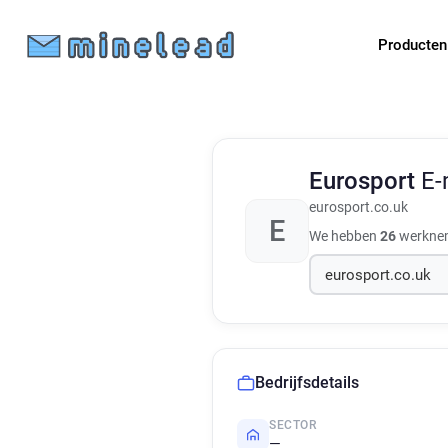
Producte
Eurosport
E-
eurosport.co.uk
E
We hebben
26
werkneme
Bedrijfsdetails
SECTOR
—