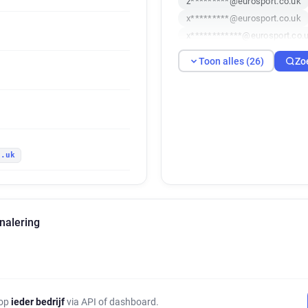
z*********@eurosport.co.uk
x*********@eurosport.co.uk
x************@eurosport.co.
d***********@eurosport.co.u
Toon alles (26)
Zo
l***********@eurosport.co.uk
c*****@eurosport.co.uk
u
g******@eurosport.co.uk
l*****@eurosport.co.uk
t*
v***********@eurosport.co.u
o.uk
i******@eurosport.co.uk
y
u************@eurosport.co.
x***********@eurosport.co.u
l***********@eurosport.co.uk
nalering
w************@eurosport.co.
r********@eurosport.co.uk
 op
ieder bedrijf
via API of dashboard.