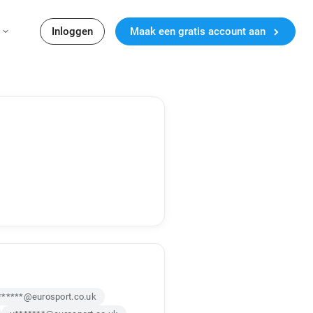
Inloggen
Maak een gratis account aan
******@eurosport.co.uk