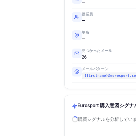
—
従業員
—
場所
—
見つかったメール
26
メールパターン
{firstname}@eurosport.c
Eurosport 購入意図シグナ
購買シグナルを分析していま