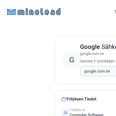
Google
Sähkö
google.com.tw
G
Saimme
1
työntekijän 
Yrityksen Tiedot
TOIMIALA
Computer Software