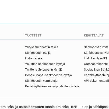
TUOTTEET
KEHITTÄJÄT
Yrityssähköpostin etsijä
Sähköpostin löytä
Sähköpostin etsijä
Sähköpostivahvist
Liidien etsijä
Liidinkehitys-API
YouTube-sähköpostin löytäjä
Ostopäätöksentek
Twitter-sähköpostin löytäjä
Sosiaalinen Sähkö
Google Maps -sähköpostin löytäjä
Kertakäyttösähköp
Sähköpostin varmistaja
API-dokumentaati
Kertakäyttöisen sähköpostin tunnistaja
astamiseksi ja ostoaikomusten tunnistamiseksi, B2B-liidien ja sähköpost