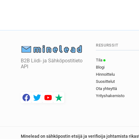
RESURSSIT
B2B Liidi- ja Sähköpostitieto
Tila
API
Blogi
Hinnoittelu
Suosittelut
Ota yhteyttä
Yrityshakemisto
Minelead on sähköpostin etsijä ja verifioija johtamista rik