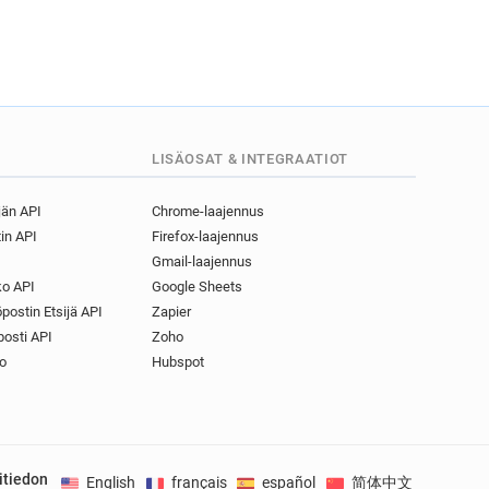
LISÄOSAT & INTEGRAATIOT
jän API
Chrome-laajennus
in API
Firefox-laajennus
Gmail-laajennus
o API
Google Sheets
postin Etsijä API
Zapier
osti API
Zoho
o
Hubspot
itiedon
English
français
español
简体中文
Deuts