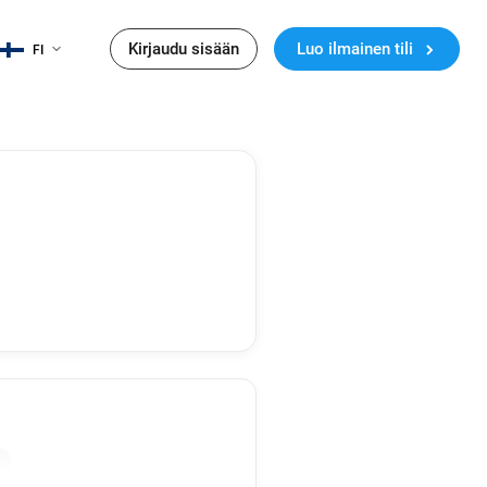
Kirjaudu sisään
Luo ilmainen tili
FI