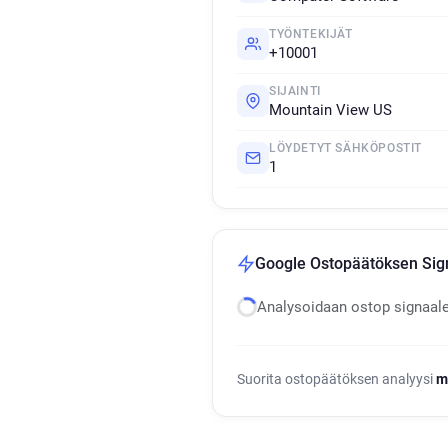
TYÖNTEKIJÄT
+10001
SIJAINTI
Mountain View US
LÖYDETYT SÄHKÖPOSTIT
1
Google Ostopäätöksen Sign
Analysoidaan ostop signaal
Suorita ostopäätöksen analyysi
m