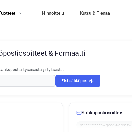
Tuotteet
Hinnoittelu
Kutsu & Tienaa
postiosoitteet & Formaatti
sähköpostia kyseisestä yrityksestä.
Etsi sähköposteja
Sähköpostiosoitteet
p***********@google.com.tw