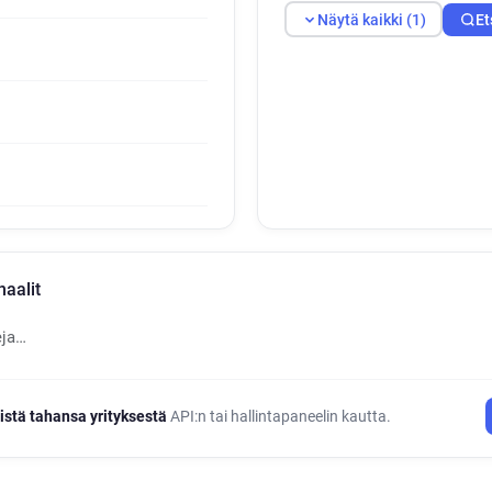
Näytä kaikki (1)
Et
aalit
eja…
istä tahansa yrityksestä
API:n tai hallintapaneelin kautta.