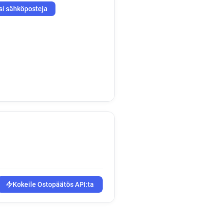
si sähköposteja
Kokeile Ostopäätös API:ta