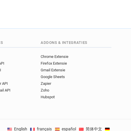
RS
ADDONS & INTEGRATIES
Chrome Extensie
API
Firefox Extensie
I
Gmail Extensie
Google Sheets
r API
Zapier
ail API
Zoho
Hubspot
English
français
español
简体中文
Deutsch