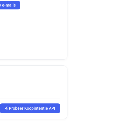
k e-mails
Probeer Koopintentie API