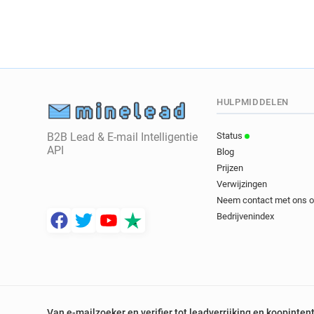
HULPMIDDELEN
B2B Lead & E-mail Intelligentie
Status
API
Blog
Prijzen
Verwijzingen
Neem contact met ons 
Bedrijvenindex
Van e-mailzoeker en verifier tot leadverrijking en koopinten