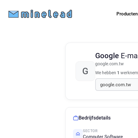
Producte
Google
E-ma
google.com.tw
G
We hebben
1
werknemer
Bedrijfsdetails
SECTOR
Computer Software