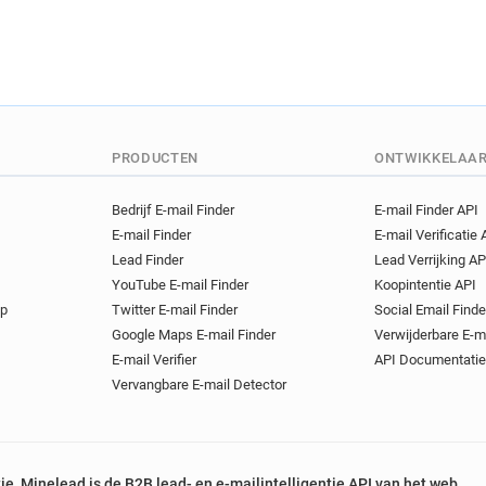
PRODUCTEN
ONTWIKKELAA
Bedrijf E-mail Finder
E-mail Finder API
E-mail Finder
E-mail Verificatie 
Lead Finder
Lead Verrijking AP
YouTube E-mail Finder
Koopintentie API
op
Twitter E-mail Finder
Social Email Finde
Google Maps E-mail Finder
Verwijderbare E-m
E-mail Verifier
API Documentatie
Vervangbare E-mail Detector
tie, Minelead is de B2B lead- en e-mailintelligentie API van het web.