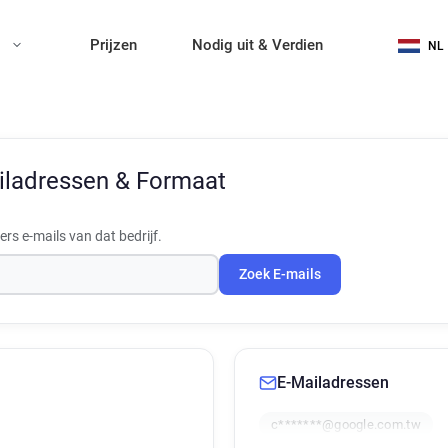
n
Prijzen
Nodig uit & Verdien
NL
iladressen & Formaat
s e-mails van dat bedrijf.
Zoek E-mails
E-Mailadressen
c*******@google.com.tw