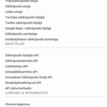
Yrityssähköpostin etsijä
d********@manchester.gov.uk
Sähköpostin etsijä
b************@manchester.gov.uk
Liidien etsijä
y*****@manchester.gov.uk
YouTube-sähköpostin löytäjä
w******@manchester.gov.uk
Twitter-sähköpostin löytäjä
w************@manchester.gov.uk
Google Maps -sähköpostin löytäjä
w********@manchester.gov.uk
Sähköpostin varmistaja
f************@manchester.gov.uk
Kertakäyttöisen sähköpostin tunnistaja
KEHITTÄJÄT
g******@manchester.gov.uk
h*****@manchester.gov.uk
Sähköpostin löytäjän API
q******@manchester.gov.uk
Sähköpostivahvistin API
m************@manchester.gov.uk
Liidinkehitys-API
x*******@manchester.gov.uk
Ostopäätöksenteko API
f************@manchester.gov.uk
Sosiaalinen Sähköpostin Etsijä API
i*********@manchester.gov.uk
Kertakäyttösähköposti API
n******@manchester.gov.uk
API-dokumentaatio
l*****@manchester.gov.uk
LISÄOSAT & INTEGRAATIOT
g*********@manchester.gov.uk
Chrome-laajennus
y************@manchester.gov.uk