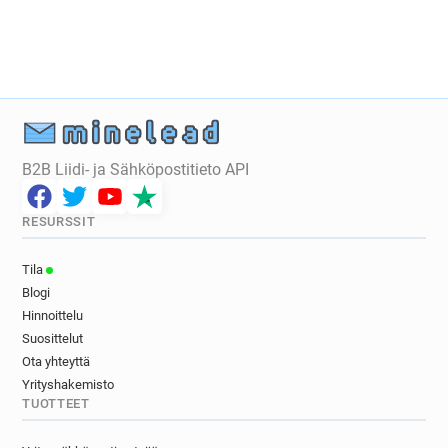
r************@manchester.gov.uk
m********@manchester.gov.uk
n********@manchester.gov.uk
l******@manchester.gov.uk
i********@manchester.gov.uk
g*********@manchester.gov.uk
e******@manchester.gov.uk
B2B Liidi- ja Sähköpostitieto API
k******@manchester.gov.uk
p**********@manchester.gov.uk
RESURSSIT
j*****@manchester.gov.uk
t*********@manchester.gov.uk
Tila
q*****@manchester.gov.uk
Blogi
r*********@manchester.gov.uk
Hinnoittelu
v**********@manchester.gov.uk
Suosittelut
c********@manchester.gov.uk
Ota yhteyttä
Yrityshakemisto
o***********@manchester.gov.uk
TUOTTEET
m*********@manchester.gov.uk
i**********@manchester.gov.uk