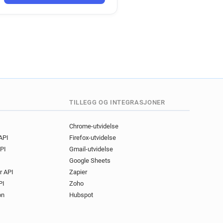
ov.uk
ov.uk
.uk
uk
k
.uk
uk
k
f******@manchester.gov.uk
TILLEGG OG INTEGRASJONER
v.uk
Chrome-utvidelse
 API
Firefox-utvidelse
PI
Gmail-utvidelse
ov.uk
Google Sheets
t******@manchester.gov.uk
r API
Zapier
PI
Zoho
.uk
on
Hubspot
.uk