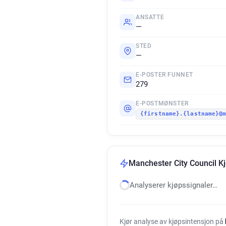
ANSATTE
—
STED
—
E-POSTER FUNNET
279
E-POSTMØNSTER
{firstname}.{lastname}@
Manchester City Council K
Analyserer kjøpssignaler…
Kjør analyse av kjøpsintensjon på