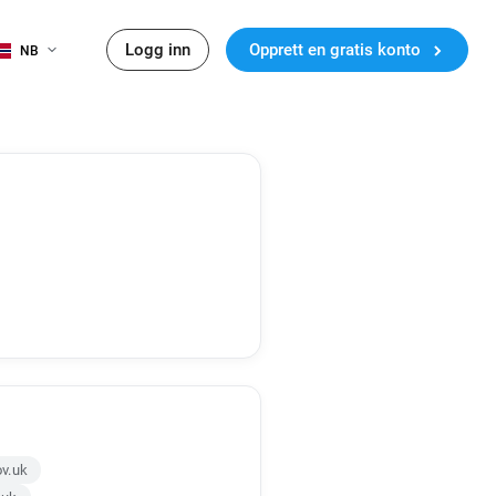
Logg inn
Opprett en gratis konto
NB
v.uk