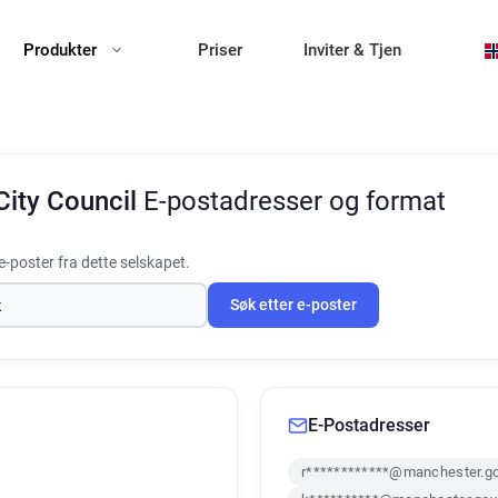
Produkter
Priser
Inviter & Tjen
City Council
E-postadresser og format
-poster fra dette selskapet.
Søk etter e-poster
E-Postadresser
r************@manchester.go