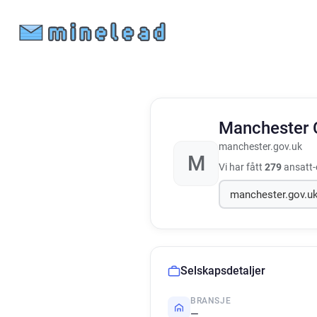
Manchester 
manchester.gov.uk
M
Vi har fått
279
ansatt-e
Selskapsdetaljer
BRANSJE
—