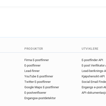
c************@manchester.g
e******@manchester.gov.uk
a************@manchester.g
z**********@manchester.gov
q*********@manchester.gov.
m*******@manchester.gov.u
m**********@manchester.gov
d*********@manchester.gov.
c********@manchester.gov.u
PRODUKTER
UTVIKLERE
y*******@manchester.gov.uk
m***********@manchester.go
Firma E-postfinner
E-postfinder API
E-postfinner
E-post Verifikator
i*******@manchester.gov.uk
Lead-finner
Lead-beriknings-A
n************@manchester.g
YouTube E-postfinner
Kjøpshensikt-API
b******@manchester.gov.uk
Twitter E-postfinner
Social Email Finde
l*******@manchester.gov.uk
Google Maps E-postfinner
Engangs e-post-A
o**********@manchester.gov
E-postverifiserer
API-dokumentasj
v******@manchester.gov.uk
Engangse-postdetektor
x**********@manchester.gov