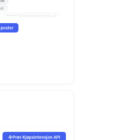
.uk
.uk
t******@manchester.gov.uk
t*******@manchester.gov.uk
-poster
k
v.uk
p*********@manchester.gov.uk
uk
h******@manchester.gov.uk
k
k*****@manchester.gov.uk
uk
.uk
a******@manchester.gov.uk
ov.uk
g******@manchester.gov.uk
Prøv Kjøpsintensjon API