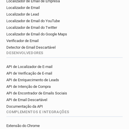
Localizador de Email de Empresa
a**********@manchester.gov.uk
Localizador de Email
a*****@manchester.gov.uk
Localizador de Lead
o*******@manchester.gov.uk
Localizador de Email do YouTube
p*****@manchester.gov.uk
Localizador de Email do Twitter
d*********@manchester.gov.uk
Localizador de Email do Google Maps
r*****@manchester.gov.uk
Verificador de Email
g*******@manchester.gov.uk
Detector de Email Descartável
DESENVOLVEDORES
n******@manchester.gov.uk
t************@manchester.gov.uk
API de Localizador de E-mail
i*****@manchester.gov.uk
API de Verificação de E-mail
f*********@manchester.gov.uk
API de Enriquecimento de Leads
x********@manchester.gov.uk
API de Intenção de Compra
p********@manchester.gov.uk
API de Encontrador de Emails Sociais
h********@manchester.gov.uk
API de Email Descartável
h*********@manchester.gov.uk
Documentação da API
y*******@manchester.gov.uk
COMPLEMENTOS E INTEGRAÇÕES
z*********@manchester.gov.uk
Extensão do Chrome
x************@manchester.gov.uk