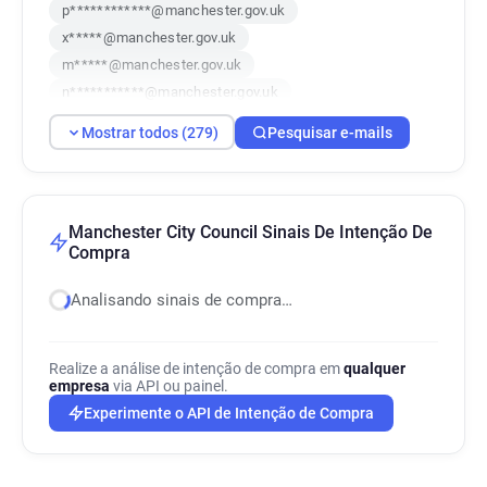
p************@manchester.gov.uk
x*****@manchester.gov.uk
m*****@manchester.gov.uk
n***********@manchester.gov.uk
g******@manchester.gov.uk
Mostrar todos (279)
Pesquisar e-mails
i******@manchester.gov.uk
d*********@manchester.gov.uk
v*******@manchester.gov.uk
e*****@manchester.gov.uk
Manchester City Council Sinais De Intenção De
Compra
o**********@manchester.gov.uk
x*********@manchester.gov.uk
Analisando sinais de compra…
h************@manchester.gov.uk
s*********@manchester.gov.uk
j***********@manchester.gov.uk
Realize a análise de intenção de compra em
qualquer
empresa
via API ou painel.
n***********@manchester.gov.uk
Experimente o API de Intenção de Compra
r*****@manchester.gov.uk
p******@manchester.gov.uk
g**********@manchester.gov.uk