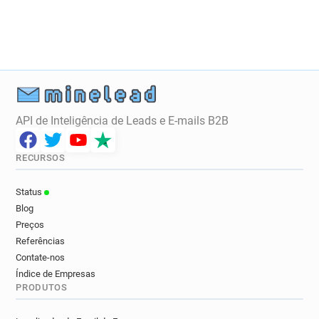
y*******@manchester.gov.uk
l******@manchester.gov.uk
o******@manchester.gov.uk
e***********@manchester.gov.uk
m*******@manchester.gov.uk
y********@manchester.gov.uk
x**********@manchester.gov.uk
API de Inteligência de Leads e E-mails B2B
o*******@manchester.gov.uk
n*****@manchester.gov.uk
RECURSOS
u******@manchester.gov.uk
s***********@manchester.gov.uk
Status
l********@manchester.gov.uk
Blog
b********@manchester.gov.uk
Preços
r***********@manchester.gov.uk
Referências
w******@manchester.gov.uk
Contate-nos
Índice de Empresas
k**********@manchester.gov.uk
PRODUTOS
m********@manchester.gov.uk
g*********@manchester.gov.uk