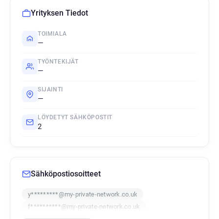
Yrityksen Tiedot
TOIMIALA
—
TYÖNTEKIJÄT
—
SIJAINTI
—
LÖYDETYT SÄHKÖPOSTIT
2
Sähköpostiosoitteet
y*********@my-private-network.co.uk
f**********@my-private-network.co.uk