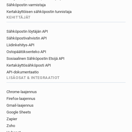
Sähköpostin varmistaja
Kertakäyttöisen sähköpostin tunnistaja
KEHITTÄJÄT
Sähköpostin löytäjän API
Sähköpostivahvistin API
Liidinkehitys-API
Ostopäätöksenteko API
Sosiaalinen Sähköpostin Etsijä API
Kertakäyttösähköposti API
API-dokumentaatio
LISÄOSAT & INTEGRAATIOT
Chrome-laajennus
Firefox-laajennus
Gmail-laajennus
Google Sheets
Zapier
Zoho