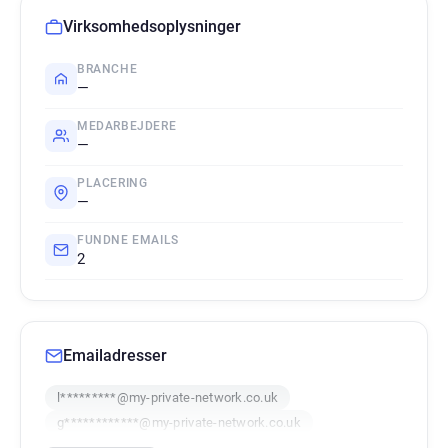
Virksomhedsoplysninger
BRANCHE
—
MEDARBEJDERE
—
PLACERING
—
FUNDNE EMAILS
2
Emailadresser
l*********@my-private-network.co.uk
g************@my-private-network.co.uk