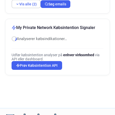
Vis alle (2)
Søg emails
My Private Network Købsintention Signaler
Analyserer købsindikationer…
Udfør købsintention analyser på
enhver virksomhed
via
API eller dashboard.
Prøv Købsintention API