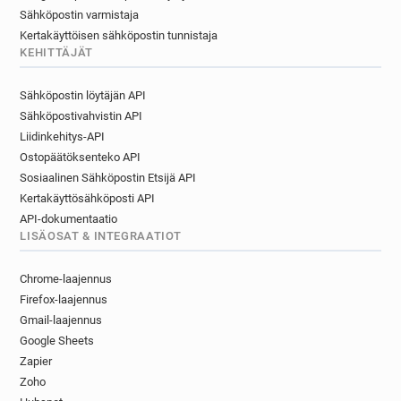
Sähköpostin varmistaja
Kertakäyttöisen sähköpostin tunnistaja
KEHITTÄJÄT
Sähköpostin löytäjän API
Sähköpostivahvistin API
Liidinkehitys-API
Ostopäätöksenteko API
Sosiaalinen Sähköpostin Etsijä API
Kertakäyttösähköposti API
API-dokumentaatio
LISÄOSAT & INTEGRAATIOT
Chrome-laajennus
Firefox-laajennus
Gmail-laajennus
Google Sheets
Zapier
Zoho