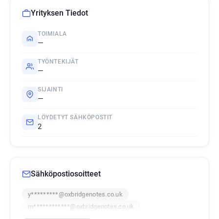
Yrityksen Tiedot
TOIMIALA
—
TYÖNTEKIJÄT
—
SIJAINTI
—
LÖYDETYT SÄHKÖPOSTIT
2
Sähköpostiosoitteet
y*********@oxbridgenotes.co.uk
m************@oxbridgenotes.co.uk