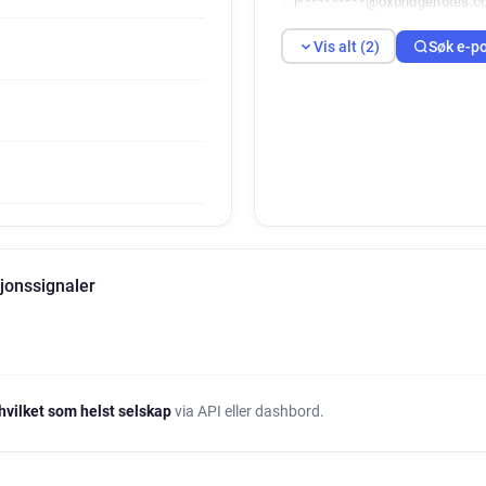
i**********@oxbridgenotes.c
Vis alt (2)
Søk e-p
jonssignaler
hvilket som helst selskap
via API eller dashbord.