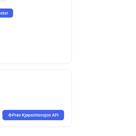
o.uk
oster
Prøv Kjøpsintensjon API