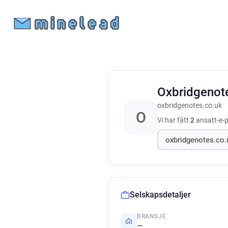
Oxbridgenot
oxbridgenotes.co.uk
O
Vi har fått
2
ansatt-e-p
Selskapsdetaljer
BRANSJE
—