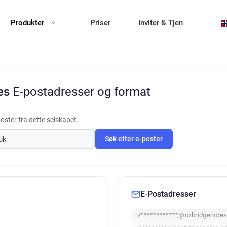
Produkter
Priser
Inviter & Tjen
es
E-postadresser og format
oster fra dette selskapet.
Søk etter e-poster
E-Postadresser
v************@oxbridgenotes