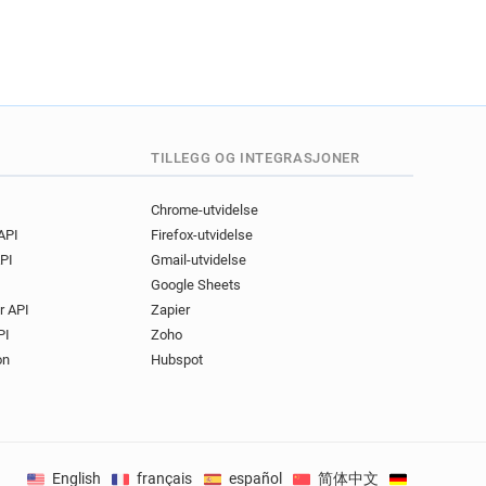
TILLEGG OG INTEGRASJONER
Chrome-utvidelse
 API
Firefox-utvidelse
PI
Gmail-utvidelse
Google Sheets
r API
Zapier
PI
Zoho
on
Hubspot
English
français
español
简体中文
Deutsch