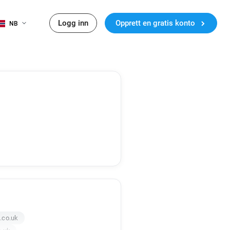
Logg inn
Opprett en gratis konto
NB
.co.uk