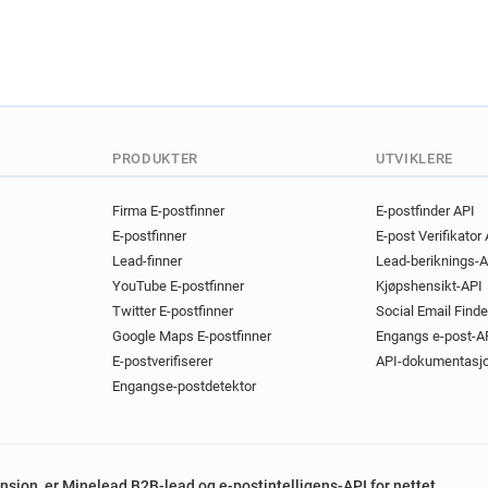
PRODUKTER
UTVIKLERE
Firma E-postfinner
E-postfinder API
E-postfinner
E-post Verifikator
Lead-finner
Lead-beriknings-A
YouTube E-postfinner
Kjøpshensikt-API
Twitter E-postfinner
Social Email Finde
Google Maps E-postfinner
Engangs e-post-A
E-postverifiserer
API-dokumentasj
Engangse-postdetektor
tensjon, er Minelead B2B-lead og e-postintelligens-API for nettet.