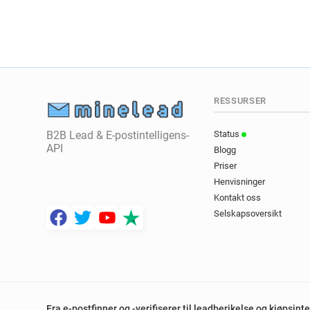
RESSURSER
B2B Lead & E-postintelligens-
Status
API
Blogg
Priser
Henvisninger
Kontakt oss
Selskapsoversikt
Fra e-postfinner og -verifiserer til leadberikelse og kjøpsin