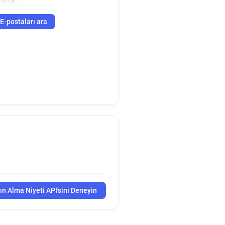
co.uk
E-postaları ara
ın Alma Niyeti API'sini Deneyin