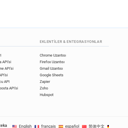
EKLENTILER & ENTEGRASYONLAR
I
Chrome Uzantısı
 API'si
Firefox Uzantısı
me API'si
Gmail Uzantısı
PI'si
Google Sheets
cu API
Zapier
posta API'si
Zoho
Hubspot
zeka
English
français
español
简体中文
Deutsc