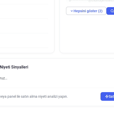
a***********@oxbridgenotes.
Hepsini göster (2)
iyeti Sinyalleri
oruz…
ya panel ile satın alma niyeti analizi yapın.
Sat