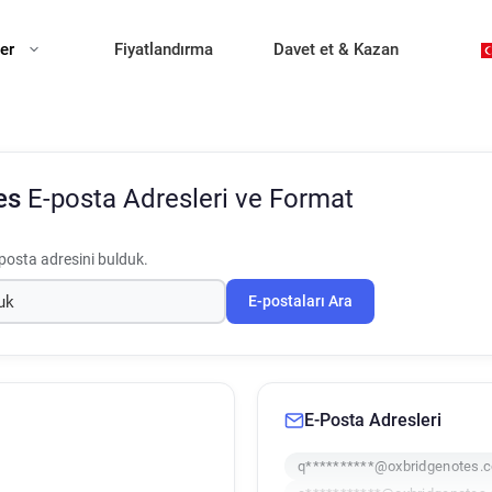
ler
Fiyatlandırma
Davet et & Kazan
es
E-posta Adresleri ve Format
posta adresini bulduk.
E-postaları Ara
E-Posta Adresleri
q**********@oxbridgenotes.c