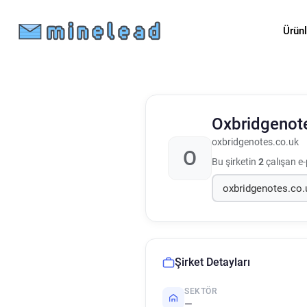
Ürün
Oxbridgenot
oxbridgenotes.co.uk
O
Bu şirketin
2
çalışan e-
Şirket Detayları
SEKTÖR
—