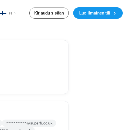
Kirjaudu sisään
Luo ilmainen tili
FI
i***********@superfi.co.uk