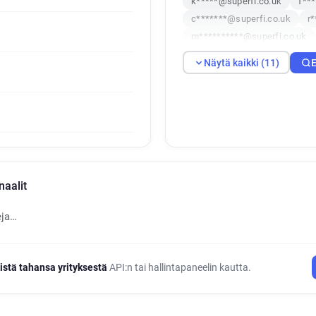
k*****@superfi.co.uk
f**
c*******@superfi.co.uk
r
m**********@superfi.co.uk
e***********@superfi.co.uk
Näytä kaikki (11)
E
o*****@superfi.co.uk
naalit
eja…
istä tahansa yrityksestä
API:n tai hallintapaneelin kautta.