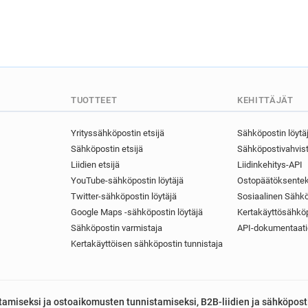
TUOTTEET
KEHITTÄJÄT
Yrityssähköpostin etsijä
Sähköpostin löytä
Sähköpostin etsijä
Sähköpostivahvist
Liidien etsijä
Liidinkehitys-API
YouTube-sähköpostin löytäjä
Ostopäätöksentek
Twitter-sähköpostin löytäjä
Sosiaalinen Sähkö
Google Maps -sähköpostin löytäjä
Kertakäyttösähköp
Sähköpostin varmistaja
API-dokumentaati
Kertakäyttöisen sähköpostin tunnistaja
astamiseksi ja ostoaikomusten tunnistamiseksi, B2B-liidien ja sähköpost