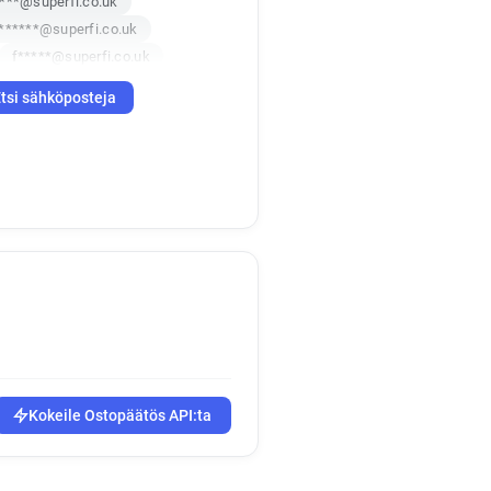
****@superfi.co.uk
*******@superfi.co.uk
f*****@superfi.co.uk
v**********@superfi.co.uk
tsi sähköposteja
Kokeile Ostopäätös API:ta