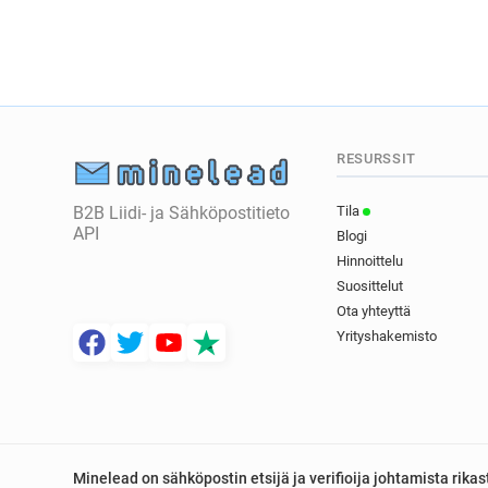
RESURSSIT
B2B Liidi- ja Sähköpostitieto
Tila
API
Blogi
Hinnoittelu
Suosittelut
Ota yhteyttä
Yrityshakemisto
Minelead on sähköpostin etsijä ja verifioija johtamista rik