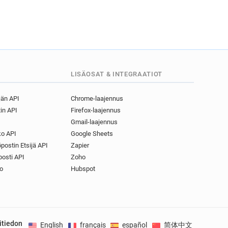
LISÄOSAT & INTEGRAATIOT
jän API
Chrome-laajennus
in API
Firefox-laajennus
Gmail-laajennus
o API
Google Sheets
postin Etsijä API
Zapier
osti API
Zoho
o
Hubspot
itiedon
English
français
español
简体中文
Deuts