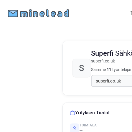
Superfi
Sähkö
superfi.co.uk
S
Saimme
11
työntekijän
Yrityksen Tiedot
TOIMIALA
—