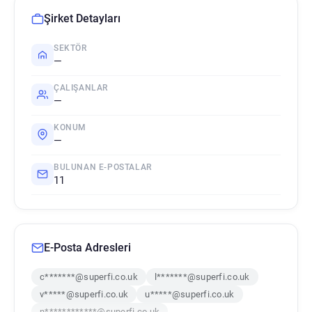
Şirket Detayları
SEKTÖR
—
ÇALIŞANLAR
—
KONUM
—
BULUNAN E-POSTALAR
11
E-Posta Adresleri
c*******@superfi.co.uk
l*******@superfi.co.uk
v*****@superfi.co.uk
u*****@superfi.co.uk
n************@superfi.co.uk