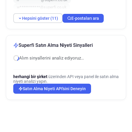
w***********@superfi.co.uk
g*********@superfi.co.uk
b******@superfi.co.uk
Hepsini göster (11)
E-postaları ara
l*******@superfi.co.uk
u******@superfi.co.uk
r***********@superfi.co.uk
Superfi Satın Alma Niyeti Sinyalleri
Alım sinyallerini analiz ediyoruz…
herhangi bir şirket
üzerinden API veya panel ile satın alma
niyeti analizi yapın.
Satın Alma Niyeti API'sini Deneyin