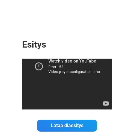
Esitys
Lataa diaesitys