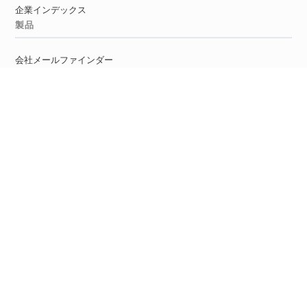
企業インデックス
製品
会社メールファインダー
メールファインダー
リードファインダー
YouTubeメールファインダー
Twitterメールファインダー
Googleマップメールファインダー
メール検証ツール
使い捨てメール検出ツール
開発者
メールファインダーAPI
メール検証API
リードエンリッチメントAPI
購買意図API
ソーシャルメールファインダーAPI