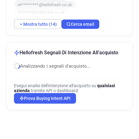
m*********@hellofresh.co.uk
d******@hellofresh.co.uk
l**********@hellofresh.co.uk
Mostra tutto (14)
Cerca email
h*********@hellofresh.co.uk
z******@hellofresh.co.uk
u*****@hellofresh.co.uk
h*****@hellofresh.co.uk
k*********@hellofresh.co.uk
Hellofresh Segnali Di Intenzione All'acquisto
a********@hellofresh.co.uk
Analizzando i segnali d'acquisto…
e*********@hellofresh.co.uk
d*******@hellofresh.co.uk
Esegui analisi dell'intenzione all'acquisto su
qualsiasi
azienda
tramite API o dashboard.
Prova Buying Intent API