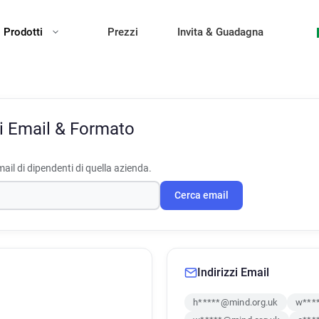
Prodotti
Prezzi
Invita & Guadagna
zi Email & Formato
ail di dipendenti di quella azienda.
Cerca email
Indirizzi Email
h*****@mind.org.uk
w***