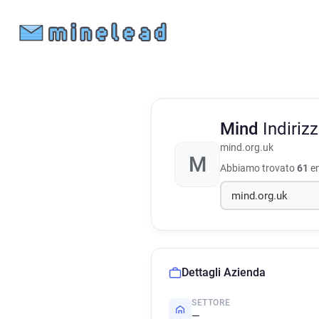
Mind
Indiriz
mind.org.uk
M
Abbiamo trovato
61
em
Dettagli Azienda
SETTORE
—