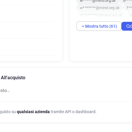
w*****@mind.org.uk
o***
w*******@mind.org.uk
f*
s*********@mind.org.uk
p
v********@mind.org.uk
j*
Mostra tutto (61)
j**********@mind.org.uk
w************@mind.org.uk
v*********@mind.org.uk
h
p*******@mind.org.uk
u**
v*******@mind.org.uk
j**
n*********@mind.org.uk
s
u************@mind.org.uk
 All'acquisto
q**********@mind.org.uk
a************@mind.org.uk
isto…
z******@mind.org.uk
l***
x************@mind.org.uk
w************@mind.org.uk
cquisto su
qualsiasi azienda
tramite API o dashboard.
l*********@mind.org.uk
w
a*********@mind.org.uk
p