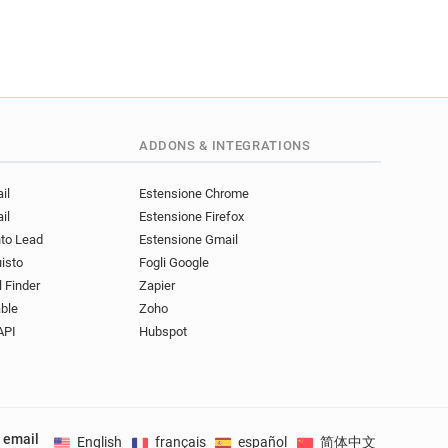
m*******@mind.org.uk
b******@mind.org.uk
******@mind.org.uk
********@mind.org.uk
*******@mind.org.uk
******@mind.org.uk
ADDONS & INTEGRATIONS
b*********@mind.org.uk
******@mind.org.uk
il
Estensione Chrome
q***********@mind.org.uk
il
Estensione Firefox
g*******@mind.org.uk
nto Lead
Estensione Gmail
**@mind.org.uk
uisto
Fogli Google
l Finder
Zapier
ble
Zoho
API
Hubspot
e email
English
français
español
简体中文
Deuts