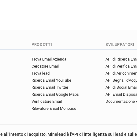
e************@mind.org.uk
a**********@mind.org.uk
d********@mind.org.uk
g*
q******@mind.org.uk
o***
a********@mind.org.uk
h*
e******@mind.org.uk
u***
PRODOTTI
SVILUPPATORI
t***********@mind.org.uk
h*******@mind.org.uk
e**
Trova Email Azienda
API di Ricerca Ema
l***********@mind.org.uk
Cercatore Email
API di Verifica Ema
a************@mind.org.uk
Trova lead
API di Arricchime
z*****@mind.org.uk
y****
Ricerca Email YouTube
API Segnali d'Acq
m**********@mind.org.uk
Ricerca Email Twitter
API di Social Emai
Ricerca Email Google Maps
API Email Disposa
Verificatore Email
Documentazione 
Rilevatore Email Monouso
e all'intento di acquisto, Minelead è l'API di intelligenza sui lead e sull