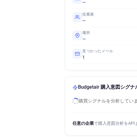
—
従業員
—
場所
—
見つかったメール
1
Budgetair 購入意図シグナ
購買シグナルを分析していま
任意の企業
で購入意図分析をAP