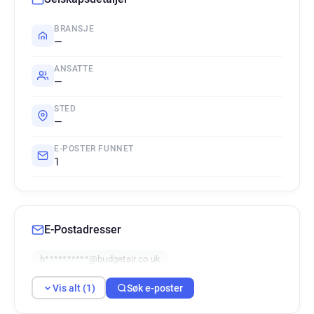
BRANSJE
—
ANSATTE
—
STED
—
E-POSTER FUNNET
1
E-Postadresser
h**********@budgetair.co.uk
Vis alt (1)
Søk e-poster