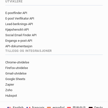
UTVIKLERE
E-postfinder API
E-post Verifikator API
Lead-beriknings-API
Kjøpshensikt-API
Social Email Finder API
Engangs e-post-API
API-dokumentasjon
TILLEGG OG INTEGRASJONER
Chrome-utvidelse
Firefox-utvidelse
Gmail-utvidelse
Google Sheets
Zapier
Zoho
Hubspot
English
français
español
简体中文
Deutsch