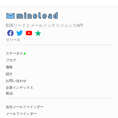
y********@nominet.uk
b*****@nominet.uk
g********@nominet.uk
q***********@nominet.uk
b********@nominet.uk
n************@nominet.uk
B2BリードとメールインテリジェンスAPI
a*******@nominet.uk
x************@nominet.uk
l**********@nominet.uk
p************@nominet.uk
b********@nominet.uk
y******@nominet.uk
リソース
o**********@nominet.uk
r********@nominet.uk
j***********@nominet.uk
z******@nominet.uk
ステータス
p******@nominet.uk
l***********@nominet.uk
ブログ
l******@nominet.uk
n***********@nominet.uk
価格
q************@nominet.uk
i********@nominet.uk
紹介
k********@nominet.uk
r**********@nominet.uk
お問い合わせ
h***********@nominet.uk
o***********@nominet.uk
企業インデックス
g********@nominet.uk
u******@nominet.uk
製品
s************@nominet.uk
w********@nominet.uk
w********@nominet.uk
m*********@nominet.uk
会社メールファインダー
c************@nominet.uk
t********@nominet.uk
メールファインダー
t*******@nominet.uk
i***********@nominet.uk