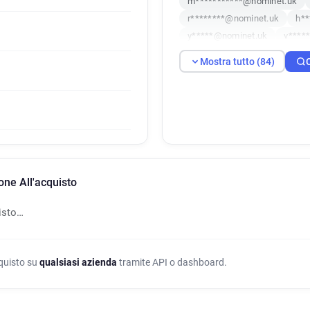
m***********@nominet.uk
r********@nominet.uk
h**
y*****@nominet.uk
v****
v*******@nominet.uk
r**
Mostra tutto (84)
j************@nominet.uk
n**********@nominet.uk
c*******@nominet.uk
t**
d************@nominet.uk
p*******@nominet.uk
d**
o*********@nominet.uk
u
l***********@nominet.uk
one All'acquisto
e***********@nominet.uk
l*******@nominet.uk
h***
isto…
b*********@nominet.uk
u
p********@nominet.uk
f*
y**********@nominet.uk
cquisto su
qualsiasi azienda
tramite API o dashboard.
u*******@nominet.uk
y**
p**********@nominet.uk