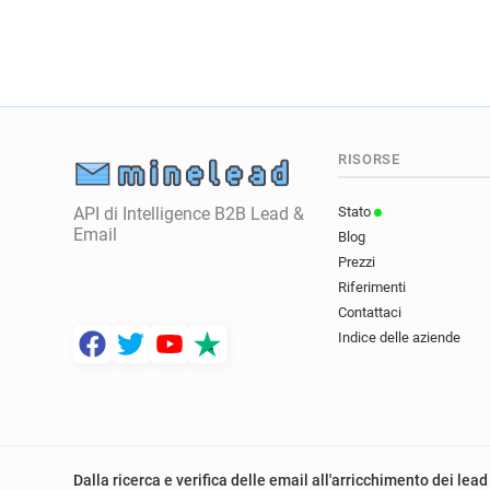
RISORSE
API di Intelligence B2B Lead &
Stato
Email
Blog
Prezzi
Riferimenti
Contattaci
Indice delle aziende
Dalla ricerca e verifica delle email all'arricchimento dei lead 