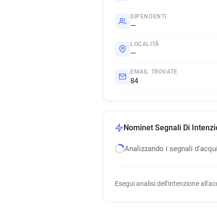
DIPENDENTI
—
LOCALITÀ
—
EMAIL TROVATE
84
Nominet Segnali Di Intenzi
Analizzando i segnali d'acqu
Esegui analisi dell'intenzione all'a