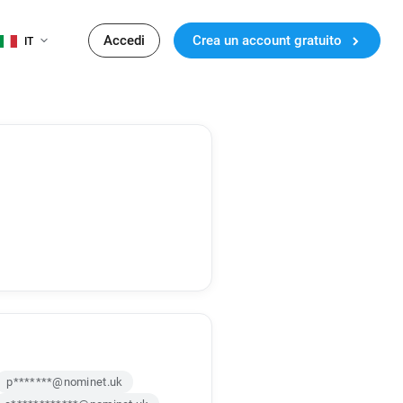
Accedi
Crea un account gratuito
IT
p*******@nominet.uk