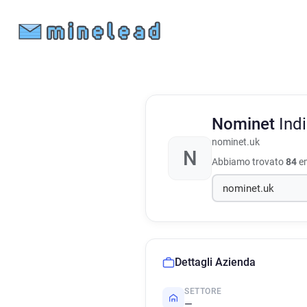
Nominet
Ind
nominet.uk
N
Abbiamo trovato
84
em
Dettagli Azienda
SETTORE
—