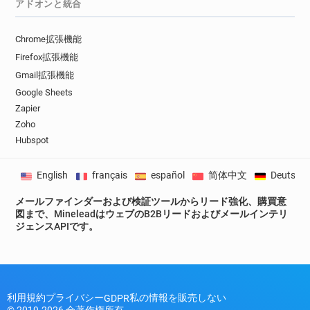
アドオンと統合
Chrome拡張機能
Firefox拡張機能
Gmail拡張機能
Google Sheets
Zapier
Zoho
Hubspot
English
français
español
简体中文
Deutsch
メールファインダーおよび検証ツールからリード強化、購買意
図まで、MineleadはウェブのB2Bリードおよびメールインテリ
ジェンスAPIです。
利用規約
プライバシー
私の情報を販売しない
GDPR
© 2019-2026 全著作権所有。