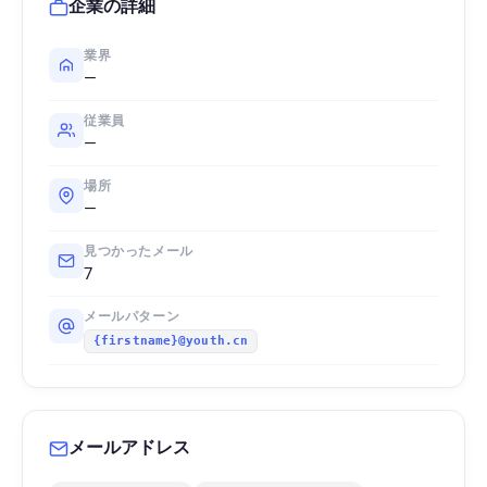
企業の詳細
業界
—
従業員
—
場所
—
見つかったメール
7
メールパターン
{firstname}@youth.cn
メールアドレス