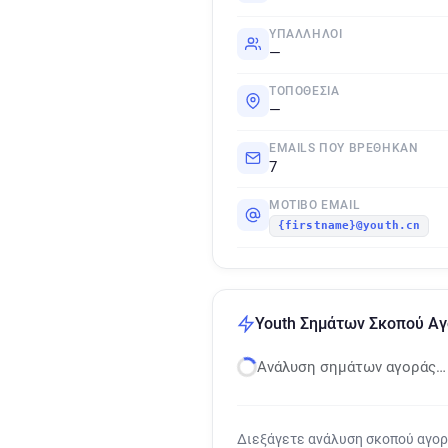
ΥΠΆΛΛΗΛΟΙ
—
ΤΟΠΟΘΕΣΊΑ
—
EMAILS ΠΟΥ ΒΡΈΘΗΚΑΝ
7
ΜΟΤΊΒΟ EMAIL
{firstname}@youth.cn
Youth Σημάτων Σκοπού Α
Ανάλυση σημάτων αγοράς…
Διεξάγετε ανάλυση σκοπού αγο