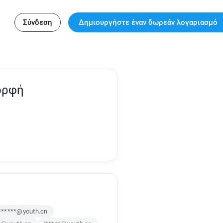
Σύνδεση
Δημιουργήστε έναν δωρεάν λογαριασμό
ορφή
******@youth.cn