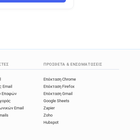
ΣΤΈΣ
ΠΡΌΣΘΕΤΑ & ΕΝΣΩΜΑΤΏΣΕΙΣ
l
Επέκταση Chrome
ς Email
Επέκταση Firefox
ύ Επαφών
Επέκταση Gmail
γοράς
Google Sheets
ωνικών Email
Zapier
mails
Zoho
Hubspot