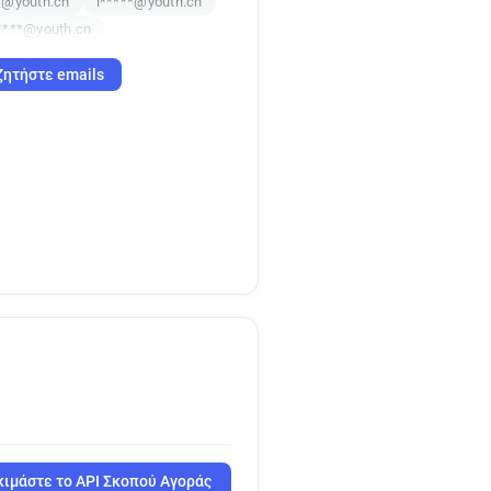
*@youth.cn
i*****@youth.cn
****@youth.cn
ζητήστε emails
ιμάστε το API Σκοπού Αγοράς