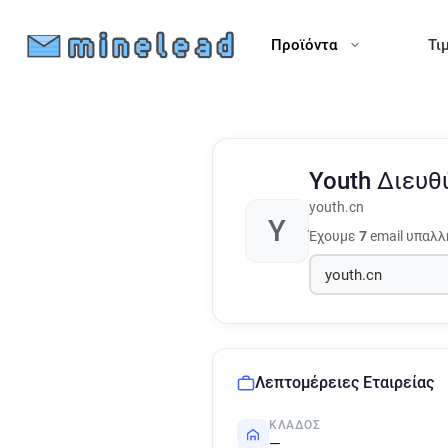
Προϊόντα
Τι
Youth
Διευθ
youth.cn
Y
Έχουμε
7
email υπαλλ
Λεπτομέρειες Εταιρείας
ΚΛΆΔΟΣ
—