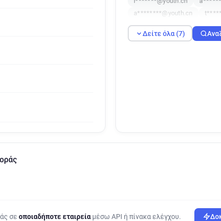
l*******@youth.cn
a*****
a********@youth.cn
t****
Δείτε όλα (7)
Ανα
γοράς
ράς σε
οποιαδήποτε εταιρεία
μέσω API ή πίνακα ελέγχου.
Δοκ