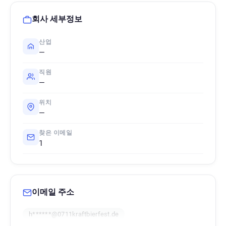
회사 세부정보
산업
—
직원
—
위치
—
찾은 이메일
1
이메일 주소
h******@0711kraftbierfest.de