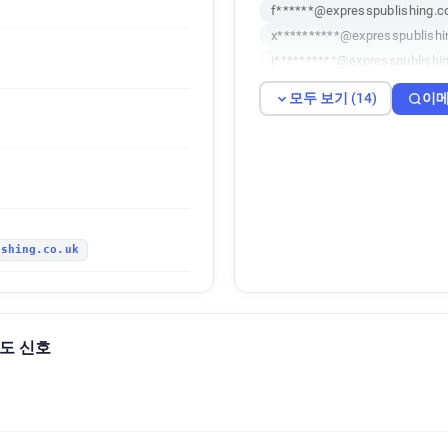
f******@expresspublishing.c
x**********@expresspublishi
j**********@expresspublishin
y***********@expresspublish
모두 보기 (14)
이메
r******@expresspublishing.c
n***********@expresspublish
m*********@expresspublishi
u*******@expresspublishing.
t***********@expresspublish
q************@expresspublis
ishing.co.uk
k*****@expresspublishing.co
k******@expresspublishing.c
f************@expresspublis
 의도 신호