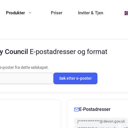
Produkter
Priser
Inviter & Tjen
y Council
E-postadresser og format
-poster fra dette selskapet.
Søk etter e-poster
E-Postadresser
j************@devon.gov.uk