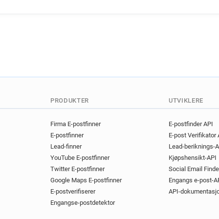
d**********@devon.gov.uk
f************@devon.gov.uk
v*****@devon.gov.uk
d***
e************@devon.gov.uk
f*******@devon.gov.uk
e*
q*********@devon.gov.uk
p***********@devon.gov.uk
x***********@devon.gov.uk
c********@devon.gov.uk
k
PRODUKTER
UTVIKLERE
k********@devon.gov.uk
x
h*******@devon.gov.uk
t*
Firma E-postfinner
E-postfinder API
E-postfinner
E-post Verifikator
w*********@devon.gov.uk
Lead-finner
Lead-beriknings-A
w******@devon.gov.uk
x*
YouTube E-postfinner
Kjøpshensikt-API
m************@devon.gov.uk
Twitter E-postfinner
Social Email Finde
h***********@devon.gov.uk
Google Maps E-postfinner
Engangs e-post-A
d*******@devon.gov.uk
q*
E-postverifiserer
API-dokumentasj
y**********@devon.gov.uk
Engangse-postdetektor
n************@devon.gov.uk