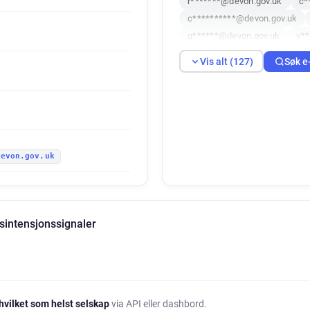
r*******@devon.gov.uk
c*
c**********@devon.gov.uk
g******@devon.gov.uk
y*
v***********@devon.gov.uk
Vis alt (127)
Søk e
j**********@devon.gov.uk
y*******@devon.gov.uk
t*
x************@devon.gov.uk
k*****@devon.gov.uk
k**
a*****@devon.gov.uk
h**
devon.gov.uk
r********@devon.gov.uk
o
r******@devon.gov.uk
t**
y*********@devon.gov.uk
b********@devon.gov.uk
h
sintensjonssignaler
r***********@devon.gov.uk
d******@devon.gov.uk
w*
h***********@devon.gov.uk
b*****@devon.gov.uk
m**
n*****@devon.gov.uk
z**
hvilket som helst selskap
via API eller dashbord.