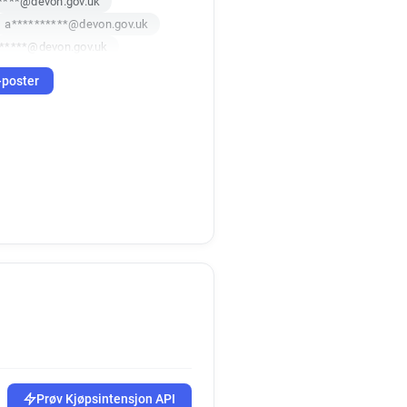
****@devon.gov.uk
a**********@devon.gov.uk
******@devon.gov.uk
u********@devon.gov.uk
-poster
x*******@devon.gov.uk
******@devon.gov.uk
j***********@devon.gov.uk
****@devon.gov.uk
**********@devon.gov.uk
*********@devon.gov.uk
*****@devon.gov.uk
k*******@devon.gov.uk
*******@devon.gov.uk
o******@devon.gov.uk
*****@devon.gov.uk
h**********@devon.gov.uk
*******@devon.gov.uk
********@devon.gov.uk
Prøv Kjøpsintensjon API