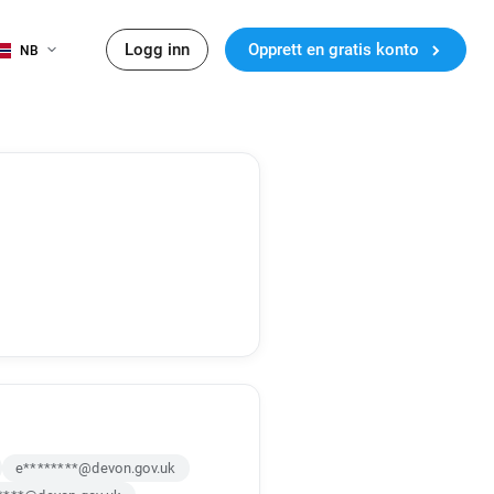
Logg inn
Opprett en gratis konto
NB
e********@devon.gov.uk