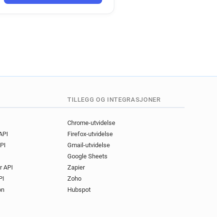
j**********@devon.gov.uk
d********@devon.gov.uk
**@devon.gov.uk
f*****@devon.gov.uk
***********@devon.gov.uk
k********@devon.gov.uk
t********@devon.gov.uk
z********@devon.gov.uk
*********@devon.gov.uk
TILLEGG OG INTEGRASJONER
**********@devon.gov.uk
*******@devon.gov.uk
Chrome-utvidelse
 API
Firefox-utvidelse
r*******@devon.gov.uk
PI
Gmail-utvidelse
******@devon.gov.uk
Google Sheets
f******@devon.gov.uk
r API
Zapier
n********@devon.gov.uk
PI
Zoho
****@devon.gov.uk
on
Hubspot
l******@devon.gov.uk
z***********@devon.gov.uk