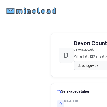
Devon Count
devon.gov.uk
D
Vi har fått
127
ansatt-e
Selskapsdetaljer
BRANSJE
—