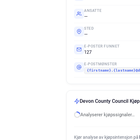
ANSATTE
—
STED
—
E-POSTER FUNNET
127
E-POSTMØNSTER
{firstname}.{lastname}@
Devon County Council Kjøp
Analyserer kjøpssignaler…
Kjør analyse av kjøpsintensjon på