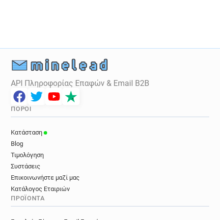
w*****@devon.gov.uk
t********@devon.gov.uk
t********@devon.gov.uk
w*********@devon.gov.uk
z******@devon.gov.uk
c*********@devon.gov.uk
d**********@devon.gov.uk
u***********@devon.gov.uk
j************@devon.gov.uk
a**********@devon.gov.uk
j*****@devon.gov.uk
API Πληροφορίας Επαφών & Email B2B
l*********@devon.gov.uk
b******@devon.gov.uk
h**********@devon.gov.uk
e********@devon.gov.uk
ΠΌΡΟΙ
s*****@devon.gov.uk
p******@devon.gov.uk
c*****@devon.gov.uk
k*****@devon.gov.uk
Κατάσταση
x*****@devon.gov.uk
x*****@devon.gov.uk
Blog
a***********@devon.gov.uk
Τιμολόγηση
w********@devon.gov.uk
c*********@devon.gov.uk
Συστάσεις
y*******@devon.gov.uk
f*******@devon.gov.uk
Επικοινωνήστε μαζί μας
Κατάλογος Εταιριών
h************@devon.gov.uk
r*****@devon.gov.uk
ΠΡΟΪΌΝΤΑ
w*****@devon.gov.uk
z********@devon.gov.uk
h*******@devon.gov.uk
i*******@devon.gov.uk