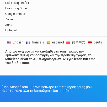
Επέκταση Firefox
j**********@devon.gov.uk
Επέκταση Gmail
m**********@devon.gov.uk
g******@devon.gov.uk
Google Sheets
f*********@devon.gov.uk
o*********@devon.gov.uk
Zapier
t*********@devon.gov.uk
e******@devon.gov.uk
Zoho
j*******@devon.gov.uk
l*******@devon.gov.uk
Hubspot
p******@devon.gov.uk
h***********@devon.gov.uk
s***********@devon.gov.uk
a******@devon.gov.uk
English
français
español
简体中文
Deutsch
p*****@devon.gov.uk
r*******@devon.gov.uk
Από τον ανιχνευτή και επαληθευτή email μέχρι την
z*******@devon.gov.uk
q***********@devon.gov.uk
εμπλουτισμένη καθοδήγηση και την πρόθεση αγοράς, το
u***********@devon.gov.uk
v*******@devon.gov.uk
Minelead είναι το API πληροφοριών B2B για leads και email
του διαδικτύου.
b**********@devon.gov.uk
t**********@devon.gov.uk
t***********@devon.gov.uk
p***********@devon.gov.uk
r******@devon.gov.uk
Όροι
Απορρήτου
GDPR
Μη πουλήσετε τις πληροφορίες μου
y********@devon.gov.uk
q******@devon.gov.uk
© 2019-2026 Όλα τα δικαιώματα διατηρούνται.
l***********@devon.gov.uk
q********@devon.gov.uk
g********@devon.gov.uk
p**********@devon.gov.uk
c******@devon.gov.uk
r*******@devon.gov.uk