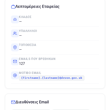
Λεπτομέρειες Εταιρείας
ΚΛΆΔΟΣ
—
ΥΠΆΛΛΗΛΟΙ
—
ΤΟΠΟΘΕΣΊΑ
—
EMAILS ΠΟΥ ΒΡΈΘΗΚΑΝ
127
ΜΟΤΊΒΟ EMAIL
{firstname}.{lastname}@devon.gov.uk
Διευθύνσεις Email