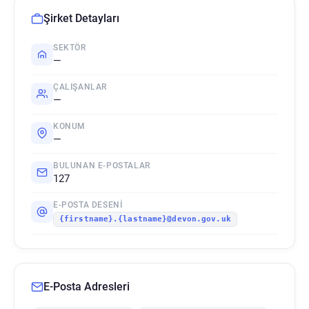
Şirket Detayları
SEKTÖR
—
ÇALIŞANLAR
—
KONUM
—
BULUNAN E-POSTALAR
127
E-POSTA DESENI
{firstname}.{lastname}@devon.gov.uk
E-Posta Adresleri