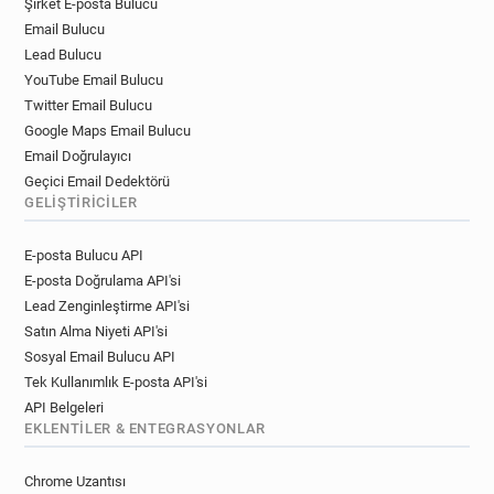
Şirket E-posta Bulucu
q*********@devon.gov.uk
j*******@devon.gov.uk
Email Bulucu
k********@devon.gov.uk
x******@devon.gov.uk
Lead Bulucu
z******@devon.gov.uk
f******@devon.gov.uk
YouTube Email Bulucu
c********@devon.gov.uk
l*********@devon.gov.uk
Twitter Email Bulucu
n*******@devon.gov.uk
a********@devon.gov.uk
Google Maps Email Bulucu
h*********@devon.gov.uk
Email Doğrulayıcı
d************@devon.gov.uk
Geçici Email Dedektörü
GELIŞTIRICILER
a********@devon.gov.uk
g******@devon.gov.uk
f*****@devon.gov.uk
g*********@devon.gov.uk
E-posta Bulucu API
y***********@devon.gov.uk
h******@devon.gov.uk
E-posta Doğrulama API'si
k*****@devon.gov.uk
s*****@devon.gov.uk
Lead Zenginleştirme API'si
c*****@devon.gov.uk
t************@devon.gov.uk
Satın Alma Niyeti API'si
t*****@devon.gov.uk
v********@devon.gov.uk
Sosyal Email Bulucu API
u*******@devon.gov.uk
c*****@devon.gov.uk
Tek Kullanımlık E-posta API'si
r***********@devon.gov.uk
API Belgeleri
p**********@devon.gov.uk
a******@devon.gov.uk
EKLENTILER & ENTEGRASYONLAR
v*****@devon.gov.uk
v*******@devon.gov.uk
Chrome Uzantısı
d*****@devon.gov.uk
a******@devon.gov.uk