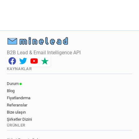
w***********@devon.gov.uk
c************@devon.gov.uk
u*****@devon.gov.uk
a************@devon.gov.uk
k*****@devon.gov.uk
t********@devon.gov.uk
h**********@devon.gov.uk
a*****@devon.gov.uk
e*****@devon.gov.uk
u*********@devon.gov.uk
b************@devon.gov.uk
B2B Lead & Email Intelligence API
n********@devon.gov.uk
g***********@devon.gov.uk
KAYNAKLAR
z***********@devon.gov.uk
e******@devon.gov.uk
l**********@devon.gov.uk
d*******@devon.gov.uk
Durum
a*********@devon.gov.uk
j******@devon.gov.uk
Blog
e*********@devon.gov.uk
Fiyatlandırma
s************@devon.gov.uk
Referanslar
r************@devon.gov.uk
Bize ulaşın
Şirketler Dizini
i*********@devon.gov.uk
q*********@devon.gov.uk
ÜRÜNLER
s**********@devon.gov.uk
k*******@devon.gov.uk
q******@devon.gov.uk
e******@devon.gov.uk